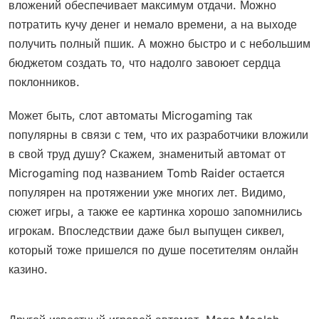
вложений обеспечивает максимум отдачи. Можно
потратить кучу денег и немало времени, а на выходе
получить полный пшик. А можно быстро и с небольшим
бюджетом создать то, что надолго завоюет сердца
поклонников.
Может быть, слот автоматы Microgaming так
популярны в связи с тем, что их разработчики вложили
в свой труд душу? Скажем, знаменитый автомат от
Microgaming под названием Tomb Raider остается
популярен на протяжении уже многих лет. Видимо,
сюжет игры, а также ее картинка хорошо запомнились
игрокам. Впоследствии даже был выпущен сиквел,
который тоже пришелся по душе посетителям онлайн
казино.