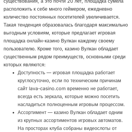
существования, а это почти 20 лет, площадка сумела
расположить к себе много геймером, ежедневно
количество постоянных посетителей увеличивается.
Такая тенденция образовалась благодаря максимально
выгодным условиям, которые предлагает игровая
площадка онлайн-казино Вулкан каждому своему
пользователю. Кроме того, казино Вулкан обладает
существенным рядом преимуществ, основными среди
которых являются:
Доступность — игровая площадка работает
круглосуточно, если по техническим причинам
сайт lava-casino.com временно не работает,
всегда есть зеркала, которые можно посетить
насладиться полноценным игровым процессом.
Ассортимент — казино Вулкан обладает одним
из крупных ассортиментов игровых автоматов.
На просторах клуба собраны видеослоты от