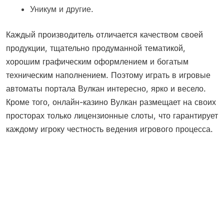
Уникум и другие.
Каждый производитель отличается качеством своей
продукции, тщательно продуманной тематикой,
хорошим графическим оформлением и богатым
техническим наполнением. Поэтому играть в игровые
автоматы портала Вулкан интересно, ярко и весело.
Кроме того, онлайн-казино Вулкан размещает на своих
просторах только лицензионные слоты, что гарантирует
каждому игроку честность ведения игрового процесса.