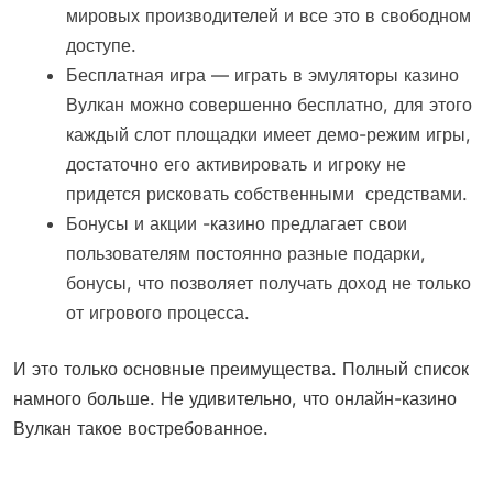
мировых производителей и все это в свободном
доступе.
Бесплатная игра — играть в эмуляторы казино
Вулкан можно совершенно бесплатно, для этого
каждый слот площадки имеет демо-режим игры,
достаточно его активировать и игроку не
придется рисковать собственными средствами.
Бонусы и акции -казино предлагает свои
пользователям постоянно разные подарки,
бонусы, что позволяет получать доход не только
от игрового процесса.
И это только основные преимущества. Полный список
намного больше. Не удивительно, что онлайн-казино
Вулкан такое востребованное.