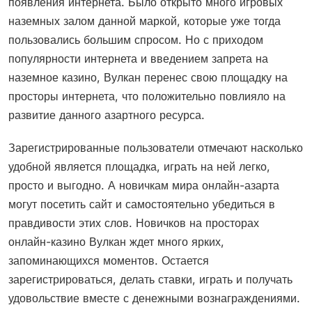
появления интернета. Было открыто много игровых
наземных залом данной маркой, которые уже тогда
пользовались большим спросом. Но с приходом
популярности интернета и введением запрета на
наземное казино, Вулкан перенес свою площадку на
просторы интернета, что положительно повлияло на
развитие данного азартного ресурса.
Зарегистрированные пользователи отмечают насколько
удобной является площадка, играть на ней легко,
просто и выгодно. А новичкам мира онлайн-азарта
могут посетить сайт и самостоятельно убедиться в
правдивости этих слов. Новичков на просторах
онлайн-казино Вулкан ждет много ярких,
запоминающихся моментов. Остается
зарегистрироваться, делать ставки, играть и получать
удовольствие вместе с денежными вознаграждениями.