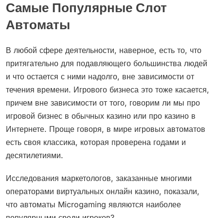
Самые Популярные Слот
Автоматы
В любой сфере деятельности, наверное, есть то, что
притягательно для подавляющего большинства людей
и что остается с ними надолго, вне зависимости от
течения времени. Игрового бизнеса это тоже касается,
причем вне зависимости от того, говорим ли мы про
игровой бизнес в обычных казино или про казино в
Интернете. Проще говоря, в мире игровых автоматов
есть своя классика, которая проверена годами и
десятилетиями.
Исследования маркетологов, заказанные многими
операторами виртуальных онлайн казино, показали,
что автоматы Microgaming являются наиболее
популярными среди игроков?