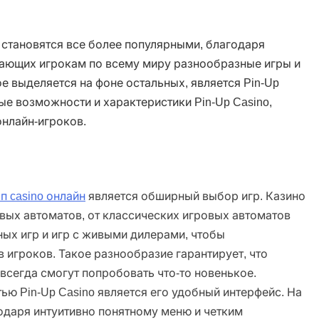
 становятся все более популярными, благодаря
гающих игрокам по всему миру разнообразные игры и
ое выделяется на фоне остальных, является Pin-Up
ые возможности и характеристики Pin-Up Casino,
нлайн-игроков.
ап casino онлайн
является обширный выбор игр. Казино
вых автоматов, от классических игровых автоматов
ых игр и игр с живыми дилерами, чтобы
 игроков. Такое разнообразие гарантирует, что
 всегда смогут попробовать что-то новенькое.
ю Pin-Up Casino является его удобный интерфейс. На
годаря интуитивно понятному меню и четким