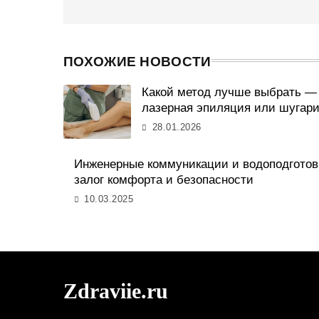
записям
ПОХОЖИЕ НОВОСТИ
Какой метод лучше выбрать —
лазерная эпиляция или шугари
28.01.2026
Инженерные коммуникации и водоподготов
залог комфорта и безопасности
10.03.2025
Zdraviie.ru