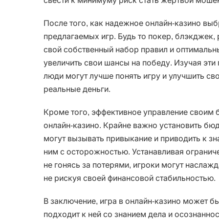
свести к минимуму риск стать жертвой моше
После того, как надежное онлайн-казино выб
предлагаемых игр. Будь то покер, блэкджек,
свой собственный набор правил и оптимальн
увеличить свои шансы на победу. Изучая эти
люди могут лучше понять игру и улучшить св
реальные деньги.
Кроме того, эффективное управление своим 
онлайн-казино. Крайне важно установить бюд
могут вызывать привыкание и приводить к з
ним с осторожностью. Устанавливая ограниче
не гонясь за потерями, игроки могут наслаж
не рискуя своей финансовой стабильностью.
В заключение, игра в онлайн-казино может б
подходит к ней со знанием дела и осознанно