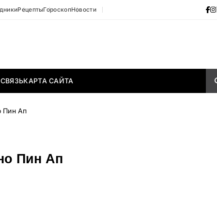
дники
Рецепты
Гороскоп
Новости
 СВЯЗЬ
КАРТА САЙТА
о Пин Ап
но Пин Ап