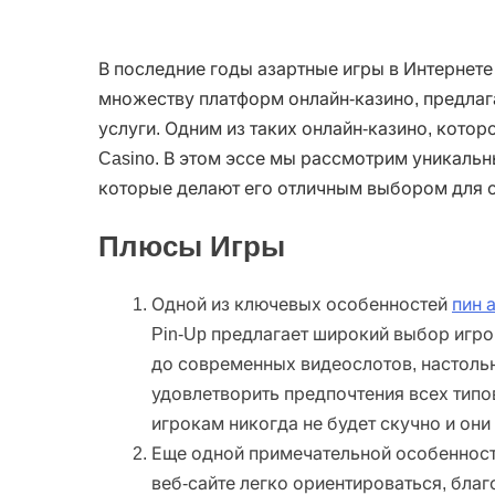
В последние годы азартные игры в Интернете
множеству платформ онлайн-казино, предла
услуги. Одним из таких онлайн-казино, котор
Casino. В этом эссе мы рассмотрим уникальн
которые делают его отличным выбором для о
Плюсы Игры
Одной из ключевых особенностей
пин 
Pin-Up предлагает широкий выбор игро
до современных видеослотов, настольн
удовлетворить предпочтения всех типов
игрокам никогда не будет скучно и они
Еще одной примечательной особенность
веб-сайте легко ориентироваться, бла