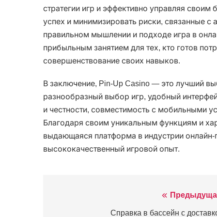
стратегии игр и эффективно управляя своим 
успех и минимизировать риски, связанные с а
правильном мышлении и подходе игра в онла
прибыльным занятием для тех, кто готов потр
совершенствование своих навыков.
В заключение, Pin-Up Casino — это лучший в
разнообразный выбор игр, удобный интерфей
и честности, совместимость с мобильными у
Благодаря своим уникальным функциям и хар
выдающаяся платформа в индустрии онлайн-ге
высококачественный игровой опыт.
Предыдуща
Навигация
по
Справка в бассейн с доставк