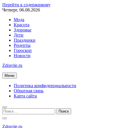
Перейти к содержимому
Четверг, 06.08.2026
Мода
Красота
Здоровье
Дети
Праздники
Рецепты
Гороскоп
Новости
Zdraviie.ru
Меню
Политика конфиденциальности
Обратная связь
Карта сайта
Zdraviie.ru