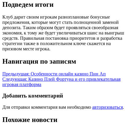
Подведем итоги
Клуб дарит своим игрокам разноплановые бонусные
предложения, которые могут стать полноценной заменой
депозита. Таким образом будет проявляться своеобразная
экономия, к тому же будет увеличиваться шанс на выигрыш
средств. Правильная постановка приоритетов и разработка
стратегии также в положительном ключе скажется на
призовом месте игрока.
Навигация по записям
Предыдущая:
Особенности онлайн казино Пин Ап
Следующая:
Казино Плей Фортуна и его привлекательная
игровая платформа
Добавить комментарий
Для отправки комментария вам необходимо
авторизоваться
.
Похожие новости