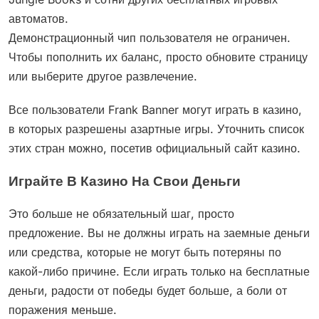
автоматов.
Демонстрационный чип пользователя не ограничен.
Чтобы пополнить их баланс, просто обновите страницу
или выберите другое развлечение.
Все пользователи Frank Banner могут играть в казино,
в которых разрешены азартные игры. Уточнить список
этих стран можно, посетив официальный сайт казино.
Играйте В Казино На Свои Деньги
Это больше не обязательный шаг, просто
предложение. Вы не должны играть на заемные деньги
или средства, которые не могут быть потеряны по
какой-либо причине. Если играть только на бесплатные
деньги, радости от победы будет больше, а боли от
поражения меньше.