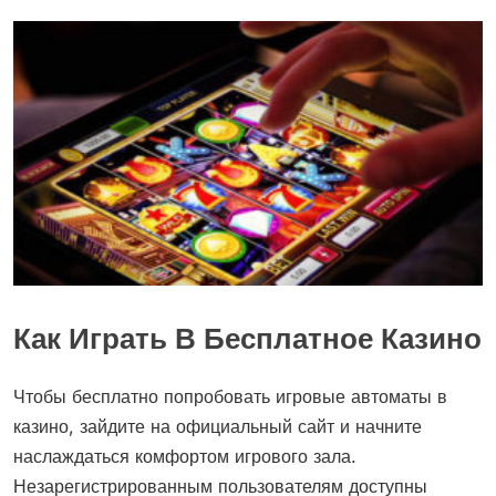
Как Играть В Бесплатное Казино
Чтобы бесплатно попробовать игровые автоматы в
казино, зайдите на официальный сайт и начните
наслаждаться комфортом игрового зала.
Незарегистрированным пользователям доступны