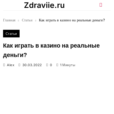
Перейти
Zdraviie.ru
к
содержимому
Главная
Статьи
Как играть в казино на реальные деньги?
Статьи
Как играть в казино на реальные
деньги?
Alex
30.03.2022
0
1 Минуты