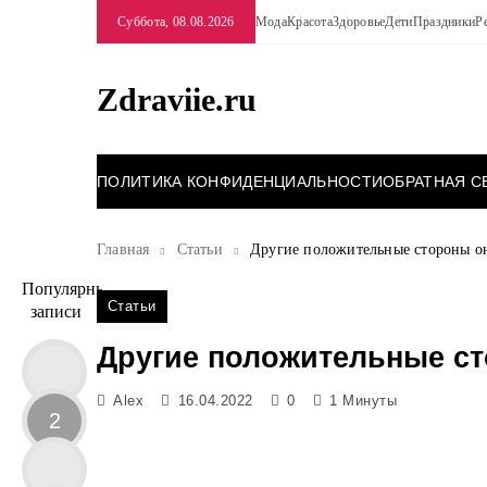
Перейти
Суббота, 08.08.2026
Мода
Красота
Здоровье
Дети
Праздники
Р
к
содержимому
Zdraviie.ru
ПОЛИТИКА КОНФИДЕНЦИАЛЬНОСТИ
ОБРАТНАЯ С
Главная
Статьи
Другие положительные стороны о
Популярные
Статьи
записи
Другие положительные ст
Alex
16.04.2022
0
1 Минуты
2