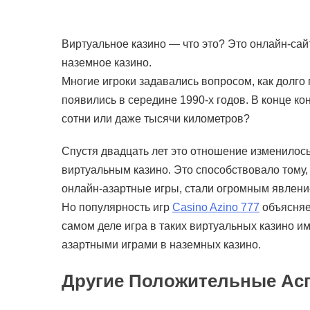
Виртуальное казино — что это? Это онлайн-сайт
наземное казино.
Многие игроки задавались вопросом, как долго
появились в середине 1990-х годов. В конце ко
сотни или даже тысячи километров?
Спустя двадцать лет это отношение изменилось
виртуальным казино. Это способствовало тому,
онлайн-азартные игры, стали огромным явлени
Но популярность игр
Casino Azino 777
объясняет
самом деле игра в таких виртуальных казино 
азартными играми в наземных казино.
Другие Положительные Ас