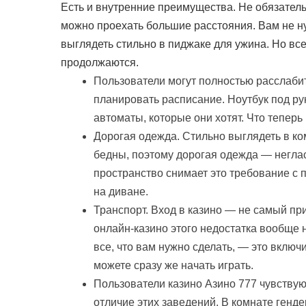
Есть и внутренние преимущества. Не обязатель
можно проехать большие расстояния. Вам не ну
выглядеть стильно в пиджаке для ужина. Но в
продолжаются.
Пользователи могут полностью расслабит
планировать расписание. Ноутбук под рук
автоматы, которые они хотят. Что теперь
Дорогая одежда. Стильно выглядеть в ко
бедны, поэтому дорогая одежда — неглас
пространство снимает это требование с п
на диване.
Транспорт. Вход в казино — не самый пр
онлайн-казино этого недостатка вообще не
все, что вам нужно сделать, — это вклю
можете сразу же начать играть.
Пользователи казино Азино 777 чувствую
отличие этих заведений. В комнате генд