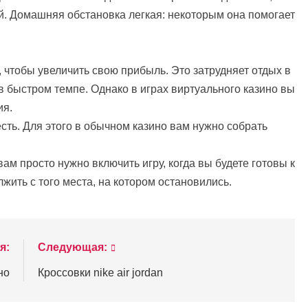
ий. Домашняя обстановка легкая: некоторым она помогает
чтобы увеличить свою прибыль. Это затрудняет отдых в
 в быстром темпе. Однако в играх виртуального казино вы
ия.
есть. Для этого в обычном казино вам нужно собрать
ам просто нужно включить игру, когда вы будете готовы к
жить с того места, на котором остановились.
я:
Следующая:
но
Кроссовки nike air jordan