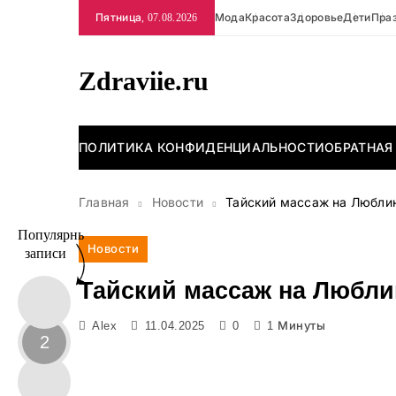
Перейти
Пятница, 07.08.2026
Мода
Красота
Здоровье
Дети
Пра
к
содержимому
Zdraviie.ru
ПОЛИТИКА КОНФИДЕНЦИАЛЬНОСТИ
ОБРАТНАЯ
Главная
Новости
Тайский массаж на Люблин
Популярные
Новости
записи
Тайский массаж на Любли
Alex
11.04.2025
0
1 Минуты
2