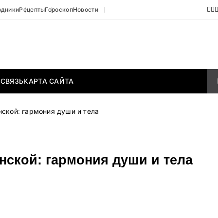
здники
Рецепты
Гороскоп
Новости
 СВЯЗЬ
КАРТА САЙТА
ской: гармония души и тела
нской: гармония души и тела