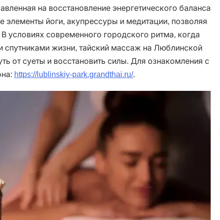
равленная на восстановление энергетического баланса
бе элементы йоги, акупрессуры и медитации, позволяя
 В условиях современного городского ритма, когда
и спутниками жизни, тайский массаж на Люблинской
ь от суеты и восстановить силы. Для ознакомления с
она:
https://lublinskiy-park.grandthai.ru/
.