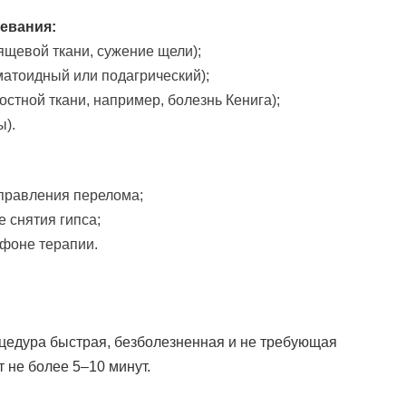
евания:
ящевой ткани, сужение щели);
матоидный или подагрический);
стной ткани, например, болезнь Кенига);
ы).
правления перелома;
 снятия гипса;
фоне терапии.
цедура быстрая, безболезненная и не требующая
 не более 5–10 минут.