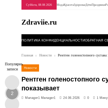
Перейти
Суббота, 08.08.2026
Мода
Красота
Здоровье
Дети
Праздники
Р
к
содержимому
Zdraviie.ru
ПОЛИТИКА КОНФИДЕНЦИАЛЬНОСТИ
ОБРАТНАЯ С
Главная
Новости
Рентген голеностопного сустава:
Популярные
Новости
записи
Рентген голеностопного су
показывает
2
Manager1 Manager1
24.06.2026
0
1 Мину