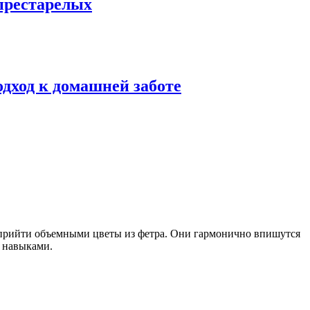
престарелых
одход к домашней заботе
 прийти объемными цветы из фетра. Они гармонично впишутся
и навыками.