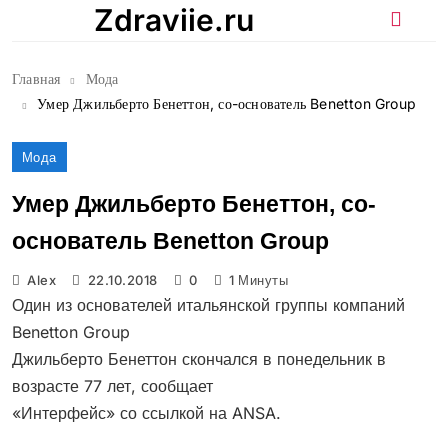
Перейти
Zdraviie.ru
к
содержимому
Главная
Мода
Умер Джильберто Бенеттон, со-основатель Benetton Group
Мода
Умер Джильберто Бенеттон, со-
основатель Benetton Group
Alex
22.10.2018
0
1 Минуты
Один из основателей итальянской группы компаний
Benetton Group
Джильберто Бенеттон скончался в понедельник в
возрасте 77 лет, сообщает
«Интерфейс» со ссылкой на ANSA.