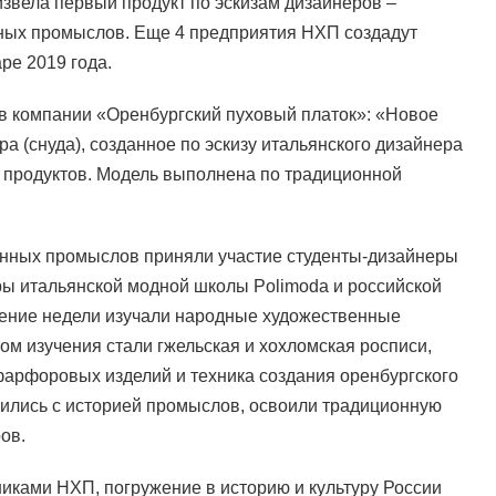
звела первый продукт по эскизам дизайнеров –
ных промыслов. Еще 4 предприятия НХП создадут
ре 2019 года.
ов компании «Оренбургский пуховый платок»: «Новое
а (снуда), созданное по эскизу итальянского дизайнера
 продуктов. Модель выполнена по традиционной
нных промыслов приняли участие студенты-дизайнеры
 итальянской модной школы Polimoda и российской
ение недели изучали народные художественные
м изучения стали гжельская и хохломская росписи,
фарфоровых изделий и техника создания оренбургского
ились с историей промыслов, освоили традиционную
ов.
иками НХП, погружение в историю и культуру России