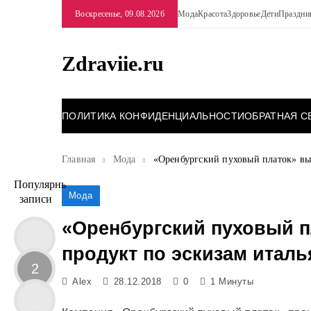
Перейти
Воскресенье, 09.08.2026
Мода
Красота
Здоровье
Дети
Праздни
к
содержимому
Zdraviie.ru
ПОЛИТИКА КОНФИДЕНЦИАЛЬНОСТИ
ОБРАТНАЯ С
Главная
Мода
«Оренбургский пуховый платок» вы
Популярные
Мода
записи
«Оренбургский пуховый п
продукт по эскизам итал
2
Alex
28.12.2018
0
1 Минуты