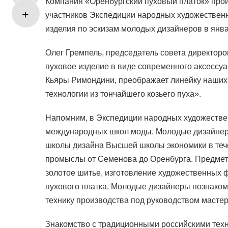
Компания «Оренбургский пуховый платок» прои
участников Экспедиции народных художествен
изделия по эскизам молодых дизайнеров в янва
Олег Гремпель, председатель совета директор
пуховое изделие в виде современного аксессуар
Кьяры Римондини, преображает линейку наших
технологии из тончайшего козьего пуха».
Напомним, в Экспедиции народных художестве
международных школ моды. Молодые дизайнеры
школы дизайна Высшей школы экономики в теч
промыслы от Семенова до Оренбурга. Предмето
золотое шитье, изготовление художественных 
пухового платка. Молодые дизайнеры познаком
технику производства под руководством мастер
Знакомство с традиционными российскими техн