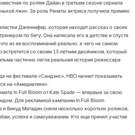
звестная по ролям Дайан в третьем сезоне сериала
енькой лжи». За роль Ренаты актриса получила премию
листки Дженнифер, которая находит рассказ о своих
ренером по бегу. Она написала его в детстве и спустя
 что из ее воспоминаний реально, а чего на самом
р встретится со своим 13-летним двойником, который
фильма частично легла реальная история режиссера
да на фестивале «Сандэнс». HBO начнет показывать
тся на «Амедиатеке».
ата In Full Bloom от Kate Spade — впервые за свою
ндом. Для рекламной кампании In Full Bloom
 и Винуд Матадин сняли несколько коротких роликов,
юбви, успехе и самоуважении. Кто еще принял участие