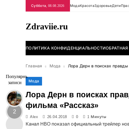
Перейти
Суббота, 08.08.2026
Мода
Красота
Здоровье
Дети
Пра
к
содержимому
Zdraviie.ru
ПОЛИТИКА КОНФИДЕНЦИАЛЬНОСТИ
ОБРАТНАЯ
Главная
Мода
Лора Дерн в поисках правды 
Популярные
Мода
записи
Лора Дерн в поисках прав
фильма «Рассказ»
2
Alex
26.04.2018
0
1 Минуты
Канал HBO показал официальный трейлер ново