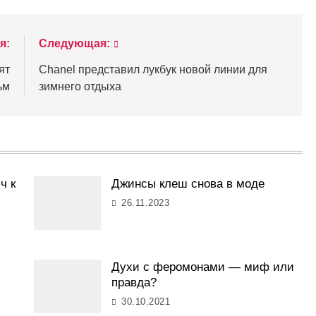
я:
Следующая:
ят
Chanel представил лукбук новой линии для
ьм
зимнего отдыха
ч к
Джинсы клеш снова в моде
26.11.2023
Духи с феромонами — миф или
правда?
30.10.2021