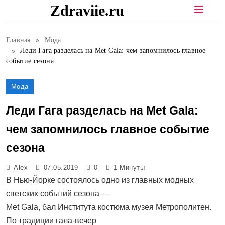
Перейти
Zdraviie.ru
к
содержимому
Главная
Мода
Леди Гага разделась на Met Gala: чем запомнилось главное
событие сезона
Мода
Леди Гага разделась на Met Gala:
чем запомнилось главное событие
сезона
Alex
07.05.2019
0
1 Минуты
В Нью-Йорке состоялось одно из главных модных
светских событий сезона —
Met Gala, бал Института костюма музея Метрополитен.
По традиции гала-вечер