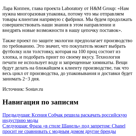
Лара Коппен, глава проекта Laboratory от H&M Group: «Нам
нужна многоразовая упаковка, потому что мы отправляем
товары клиентам напрямую с фабрики. Мы будем продолжать
совершенствовать наши знания в этом направлении и
внедрять новые возможности в нашу цепочку поставок».
Также проект по защите экологии предполагает производство
по требованию. Это значит, что покупатель может выбрать
футболку или толстовку, которая на 100 проц состоит из
хлопка, и подобрать принт по своему вкусу. Технология
печати не использует воду и запрещенные химикаты. Вещи
будут делать на ближайшем к клиенту производстве, так что
весь цикл от производства, до упаковывания и доставки будет
занимать 2−3 дня.
Источник: Sostav.ru
Навигация по записям
Предыдущая:
Ксения Собчак решила раскачать российскую
индустрию моды
Следующая:
Фраза «в стиле Шанель» под запретом: Chanel
просит не сравнивать с модным домом другие бренды