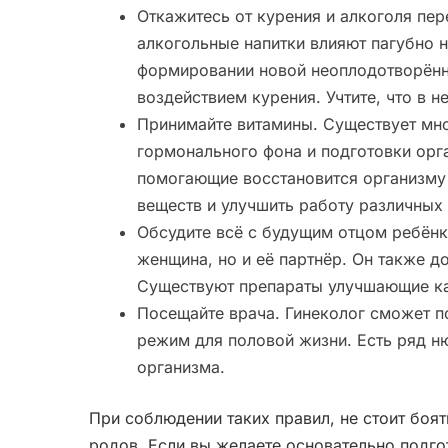
Откажитесь от курения и алкоголя пер
алкогольные напитки влияют пагубно не
формировании новой неоплодотворённо
воздействием курения. Учтите, что в н
Принимайте витамины. Существует мно
гормонального фона и подготовки орг
помогающие восстановится организму
веществ и улучшить работу различных 
Обсудите всё с будущим отцом ребёнк
женщина, но и её партнёр. Он также д
Существуют препараты улучшающие ка
Посещайте врача. Гинеколог сможет п
режим для половой жизни. Есть ряд 
организма.
При соблюдении таких правил, не стоит боя
родов. Если вы желаете основательно подго