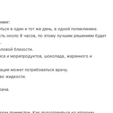
нинг:
ся в один и тот же день, в одной поликлинике.
сть около 8 часов, по этому лучшим решением будет
.
ловой близости.
мяса и морепродуктов, шоколада, жаренного и
мация может потребоваться врачу.
во жидкости.
рача.
ром триместре. Как подготовиться ко второму