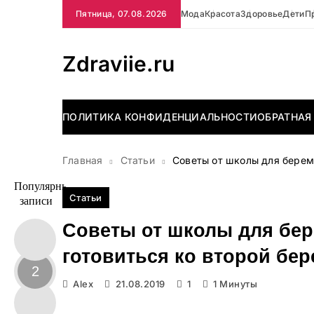
Перейти
Пятница, 07.08.2026
Мода
Красота
Здоровье
Дети
П
к
содержимому
Zdraviie.ru
ПОЛИТИКА КОНФИДЕНЦИАЛЬНОСТИ
ОБРАТНАЯ
Главная
Статьи
Советы от школы для берем
Популярные
Статьи
записи
Советы от школы для бер
готовиться ко второй бе
2
Alex
21.08.2019
1
1 Минуты