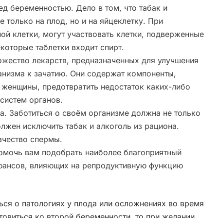
ед беременностью. Дело в том, что табак и
 только на плод, но и на яйцеклетку. При
й клетки, могут участвовать клетки, подверженные
екоторые таблетки входит спирт.
жество лекарств, предназначенных для улучшения
анизма к зачатию. Они содержат компоненты,
 женщины, предотвратить недостаток каких-либо
систем органов.
а. Заботиться о своём организме должна не только
олжен исключить табак и алкоголь из рациона.
чество спермы.
омочь вам подобрать наиболее благоприятный
нюансов, влияющих на репродуктивную функцию
ться о патологиях у плода или осложнениях во время
товиться ко второй беременности, то при желании