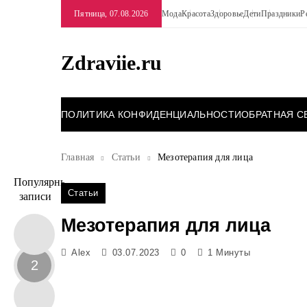
Перейти
Пятница, 07.08.2026
Мода
Красота
Здоровье
Дети
Праздники
Р
к
содержимому
Zdraviie.ru
ПОЛИТИКА КОНФИДЕНЦИАЛЬНОСТИ
ОБРАТНАЯ С
Главная
Статьи
Мезотерапия для лица
Популярные
Статьи
записи
Мезотерапия для лица
Alex
03.07.2023
0
1 Минуты
2