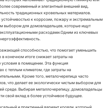
более современный и элегантный внешний вид,
ельность традиционных кровельных материалов.
й устойчивостью к коррозии, пожару и экстремальным
ым выбором для домовладельцев, которые ищут
 эксплуатационными расходами.Одним из ключевых
энергоэффективность.
ражающей способностью, что помогает уменьшить
о в конечном итоге снижает затраты на
 условия в помещении. Эта функция
х с теплым климатом, где затраты на
ительными. Кроме того, металочерепица часто
лов, что делает ее экологически чистым выбором для
ей среде. Выбирая металлочерепицу, домовладельцы
сти свой вклад в более устойчивое будущее.
рсальный и практичный вариант кровли, который