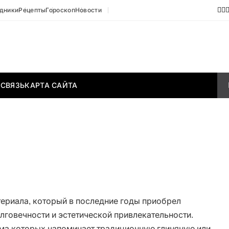
дники
Рецепты
Гороскоп
Новости
 СВЯЗЬ
КАРТА САЙТА
ериала, который в последние годы приобрел
лговечности и эстетической привлекательности.
рма которых напоминает традиционную глиняную или