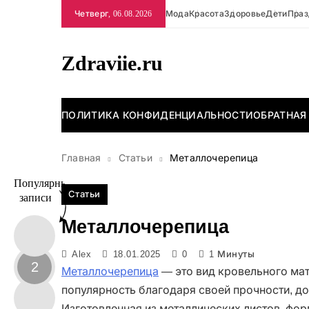
Перейти
Четверг, 06.08.2026
Мода
Красота
Здоровье
Дети
Праз
к
содержимому
Zdraviie.ru
ПОЛИТИКА КОНФИДЕНЦИАЛЬНОСТИ
ОБРАТНАЯ
Главная
Статьи
Металлочерепица
Популярные
Статьи
записи
Металлочерепица
Alex
18.01.2025
0
1 Минуты
2
Металлочерепица
— это вид кровельного мат
популярность благодаря своей прочности, до
Изготовленная из металлических листов, фо