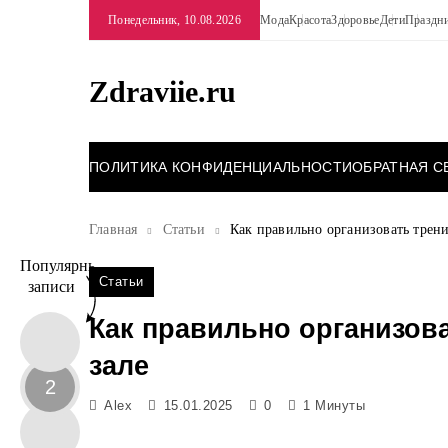
Перейти
Понедельник, 10.08.2026
Мода
Красота
Здоровье
Дети
Праздн
к
содержимому
Zdraviie.ru
ПОЛИТИКА КОНФИДЕНЦИАЛЬНОСТИ
ОБРАТНАЯ С
Главная
Статьи
Как правильно организовать трен
Популярные
Статьи
записи
Как правильно организов
зале
2
Alex
15.01.2025
0
1 Минуты