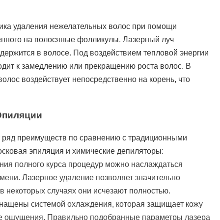
дика удаления нежелательных волос при помощи
енного на волосяные фолликулы. Лазерный луч
держится в волосе. Под воздействием тепловой энергии
одит к замедлению или прекращению роста волос. В
волос воздействует непосредственно на корень, что
Эпиляции
т ряд преимуществ по сравнению с традиционными
восковая эпиляция и химические депиляторы:
ния полного курса процедур можно наслаждаться
емени. Лазерное удаление позволяет значительно
 в некоторых случаях они исчезают полностью.
нащены системой охлаждения, которая защищает кожу
ые ощущения. Правильно подобранные параметры лазера