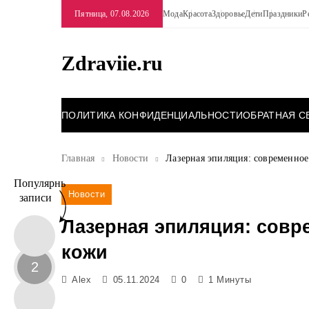
Перейти
Пятница, 07.08.2026
Мода
Красота
Здоровье
Дети
Праздники
Р
к
содержимому
Zdraviie.ru
ПОЛИТИКА КОНФИДЕНЦИАЛЬНОСТИ
ОБРАТНАЯ С
Главная
Новости
Лазерная эпиляция: современное
Популярные
Новости
записи
Лазерная эпиляция: совр
кожи
2
Alex
05.11.2024
0
1 Минуты