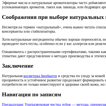
Эфирные масла и натуральные ароматизаторы часто добавляютс
успокаивающих ароматов, таких как лаванда, или бодрящих ар
Соображения при выборе натуральных 
Несмотря на термин «натуральный», очень важно читать списк
консерванты или стабилизаторы.
Хотя натуральные ингредиенты обычно хорошо переносятся, ин
проводите патч-тесты, особенно если у вас аллергия или реакт
Ознакомьтесь с распространенными сертификатами, такими как
этикетки дают представление о методах производства и этичес
Заключение
Натуральная
косметика биобьюти
и средства по уходу за кожей
прозрачность и устойчивое развитие продолжает формировать 
потребители не только инвестируют в здоровье своей кожи, но
Навигация по записям
Предыдущая:
Ультразвуковая чистка зубов — методы, преимущ