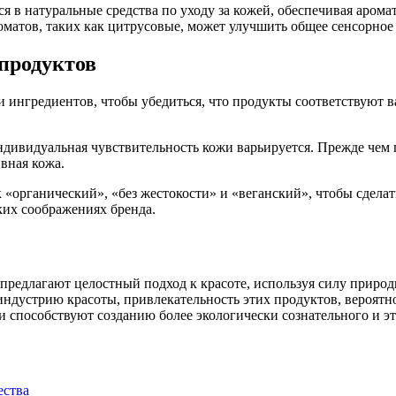
я в натуральные средства по уходу за кожей, обеспечивая аром
оматов, таких как цитрусовые, может улучшить общее сенсорно
продуктов
и ингредиентов, чтобы убедиться, что продукты соответствуют
дивидуальная чувствительность кожи варьируется. Прежде чем 
ивная кожа.
 «органический», «без жестокости» и «веганский», чтобы сдела
ких соображениях бренда.
 предлагают целостный подход к красоте, используя силу природ
индустрию красоты, привлекательность этих продуктов, вероятн
 и способствуют созданию более экологически сознательного и 
ества