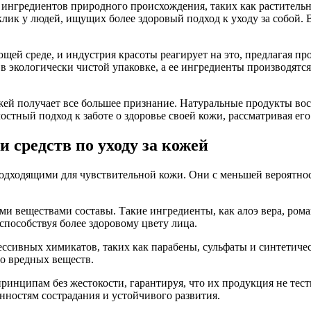
из ингредиентов природного происхождения, таких как раститель
клик у людей, ищущих более здоровый подход к уходу за собой
ей среде, и индустрия красоты реагирует на это, предлагая пр
в экологически чистой упаковке, а ее ингредиенты производятся
ожей получает все большее признание. Натуральные продукты в
стный подход к заботе о здоровье своей кожи, рассматривая его
 средств по уходу за кожей
 подходящими для чувствительной кожи. Они с меньшей вероятно
и веществами составы. Такие ингредиенты, как алоэ вера, рома
пособствуя более здоровому цвету лица.
ссивных химикатов, таких как парабены, сульфаты и синтетиче
но вредных веществ.
инципам без жестокости, гарантируя, что их продукция не тест
нностям сострадания и устойчивого развития.