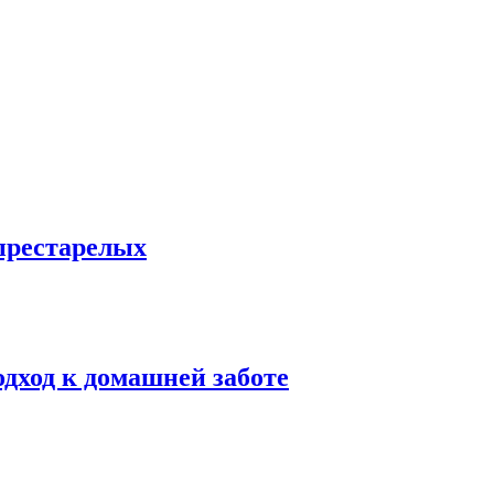
престарелых
одход к домашней заботе