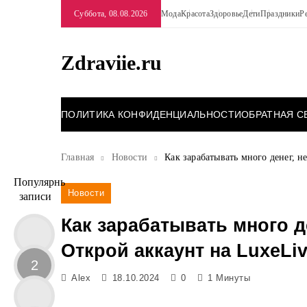
Перейти
Суббота, 08.08.2026
Мода
Красота
Здоровье
Дети
Праздники
Р
к
содержимому
Zdraviie.ru
ПОЛИТИКА КОНФИДЕНЦИАЛЬНОСТИ
ОБРАТНАЯ С
Главная
Новости
Как зарабатывать много денег, н
Популярные
Новости
записи
Как зарабатывать много д
Открой аккаунт на LuxeLiv
2
Alex
18.10.2024
0
1 Минуты