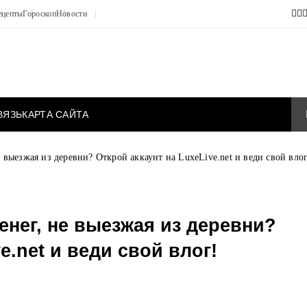
ецепты
Гороскоп
Новости
ВЯЗЬ
КАРТА САЙТА
е выезжая из деревни? Открой аккаунт на LuxeLive.net и веди свой влог
енег, не выезжая из деревни?
e.net и веди свой влог!