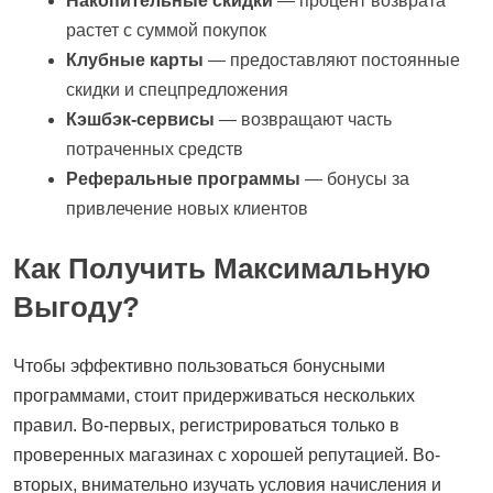
Накопительные скидки
— процент возврата
растет с суммой покупок
Клубные карты
— предоставляют постоянные
скидки и спецпредложения
Кэшбэк-сервисы
— возвращают часть
потраченных средств
Реферальные программы
— бонусы за
привлечение новых клиентов
Как Получить Максимальную
Выгоду?
Чтобы эффективно пользоваться бонусными
программами, стоит придерживаться нескольких
правил. Во-первых, регистрироваться только в
проверенных магазинах с хорошей репутацией. Во-
вторых, внимательно изучать условия начисления и