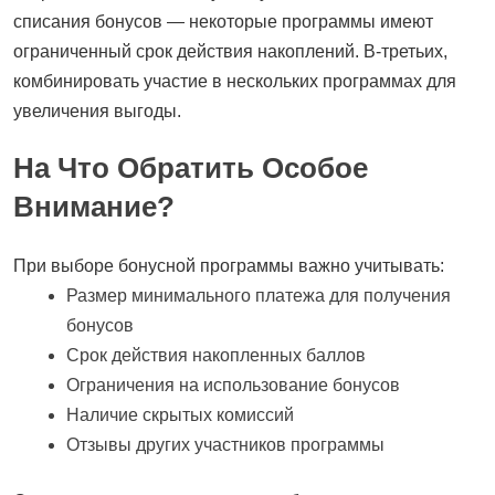
списания бонусов — некоторые программы имеют
ограниченный срок действия накоплений. В-третьих,
комбинировать участие в нескольких программах для
увеличения выгоды.
На Что Обратить Особое
Внимание?
При выборе бонусной программы важно учитывать:
Размер минимального платежа для получения
бонусов
Срок действия накопленных баллов
Ограничения на использование бонусов
Наличие скрытых комиссий
Отзывы других участников программы