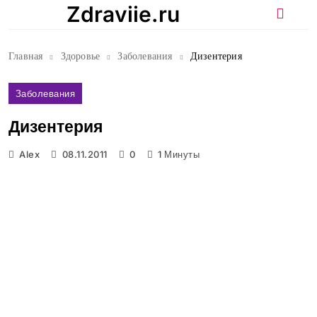
Перейти
Zdraviie.ru
к
содержимому
Главная
Здоровье
Заболевания
Дизентерия
Заболевания
Дизентерия
Alex
08.11.2011
0
1 Минуты