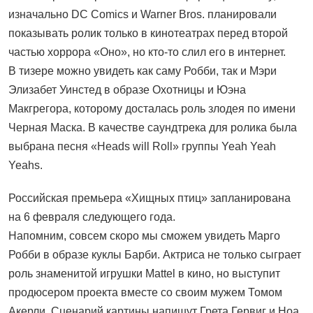
изначально DC Comics и Warner Bros. планировали
показывать ролик только в кинотеатрах перед второй
частью хоррора «Оно», но кто-то слил его в интернет.
В тизере можно увидеть как саму Робби, так и Мэри
Элизабет Уинстед в образе Охотницы и Юэна
Макгрегора, которому досталась роль злодея по имени
Черная Маска. В качестве саундтрека для ролика была
выбрана песня «Heads will Roll» группы Yeah Yeah
Yeahs.
Российская премьера «Хищных птиц» запланирована
на 6 февраля следующего года.
Напомним, совсем скоро мы сможем увидеть Марго
Робби в образе куклы Барби. Актриса не только сыграет
роль знаменитой игрушки Mattel в кино, но выступит
продюсером проекта вместе со своим мужем Томом
Акерли. Сценарий картины напишут Грета Гервиг и Ноа