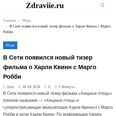
Перейти
Zdraviie.ru
к
содержимому
Главная
Мода
В Сети появился новый тизер фильма о Харли Квинн с Марго
Робби
Мода
В Сети появился новый тизер
фильма о Харли Квинн с Марго
Робби
Alex
05.09.2019
0
1 Минуты
В Сети появился новый тизер фильма «Хищные птицы»
(полное название — «Хищные птицы и
суперпотрясающая эмансипация Харли Квинн») с Марго
Робби в роли Харли Квинн. По информации Variety,