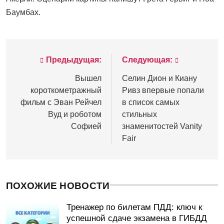
Баумбах.
Предыдущая:
Следующая:
Навигация
по
Вышел
Селин Дион и Киану
короткометражный
Ривз впервые попали
записям
фильм с Эван Рейчел
в список самых
Вуд и роботом
стильных
Софией
знаменитостей Vanity
Fair
ПОХОЖИЕ НОВОСТИ
Тренажер по билетам ПДД: ключ к
успешной сдаче экзамена в ГИБДД