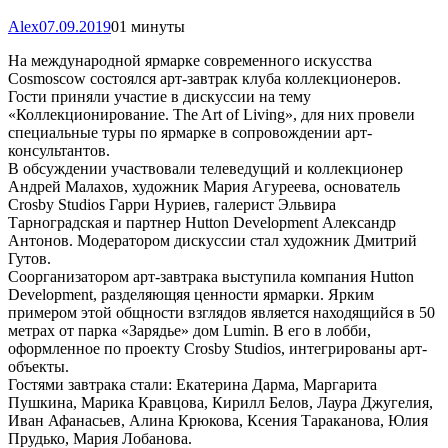
Alex
07.09.2019
0
1 минуты
На международной ярмарке современного искусства
Cosmoscow состоялся арт-завтрак клуба коллекционеров.
Гости приняли участие в дискуссии на тему
«Коллекционирование. The Art of Living», для них провели
специальные туры по ярмарке в сопровождении арт-
консультантов.
В обсуждении участвовали телеведущий и коллекционер
Андрей Малахов, художник Мария Агуреева, основатель
Crosby Studios Гарри Нуриев, галерист Эльвира
Тарноградская и партнер Hutton Development Александр
Антонов. Модератором дискуссии стал художник Дмитрий
Гутов.
Соорганизатором арт-завтрака выступила компания Hutton
Development, разделяющяя ценности ярмарки. Ярким
примером этой общности взглядов является находящийся в 50
метрах от парка «Зарядье» дом Lumin. В его в лобби,
оформленное по проекту Crosby Studios, интегрированы арт-
объекты.
Гостями завтрака стали: Екатерина Дарма, Маргарита
Пушкина, Марика Кравцова, Кирилл Белов, Лаура Джугелия,
Иван Афанасьев, Алина Крюкова, Ксения Тараканова, Юлия
Прудько, Мария Лобанова.