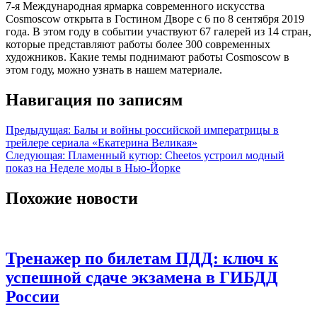
7-я Международная ярмарка современного искусства
Cosmoscow открыта в Гостином Дворе с 6 по 8 сентября 2019
года. В этом году в событии участвуют 67 галерей из 14 стран,
которые представляют работы более 300 современных
художников. Какие темы поднимают работы Cosmoscow в
этом году, можно узнать в нашем материале.
Навигация по записям
Предыдущая:
Балы и войны российской императрицы в
трейлере сериала «Екатерина Великая»
Следующая:
Пламенный кутюр: Cheetos устроил модный
показ на Неделе моды в Нью-Йорке
Похожие новости
Тренажер по билетам ПДД: ключ к
успешной сдаче экзамена в ГИБДД
России