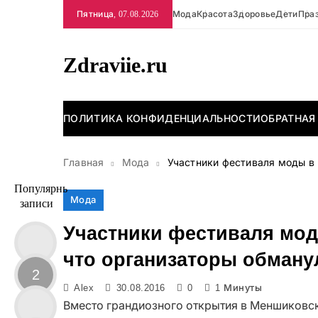
Перейти
Пятница, 07.08.2026
Мода
Красота
Здоровье
Дети
Пра
к
содержимому
Zdraviie.ru
ПОЛИТИКА КОНФИДЕНЦИАЛЬНОСТИ
ОБРАТНАЯ
Главная
Мода
Участники фестиваля моды в
Популярные
Мода
записи
Участники фестиваля мод
что организаторы обману
2
Alex
30.08.2016
0
1 Минуты
Вместо грандиозного открытия в Меншиковск