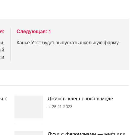
я:
Следующая:
и,
Канье Уэст будет выпускать школьную форму
й
ли
ч к
Джинсы клеш снова в моде
26.11.2023
Духи с феромонами — миф или