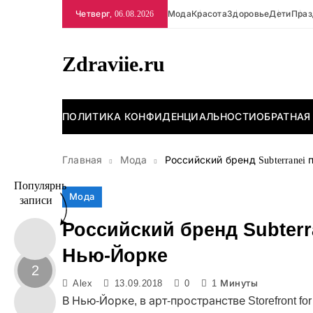
Перейти
Четверг, 06.08.2026
Мода
Красота
Здоровье
Дети
Праз
к
содержимому
Zdraviie.ru
ПОЛИТИКА КОНФИДЕНЦИАЛЬНОСТИ
ОБРАТНАЯ
Главная
Мода
Российский бренд Subterrane
Популярные
Мода
записи
Российский бренд Subterr
Нью-Йорке
2
Alex
13.09.2018
0
1 Минуты
В Нью-Йорке, в арт-пространстве Storefront for 