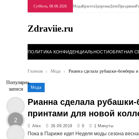
Перейти
Суббота, 08.08.2026
Мода
Красота
Здоровье
Дети
Праздники
Р
к
содержимому
Zdraviie.ru
ПОЛИТИКА КОНФИДЕНЦИАЛЬНОСТИ
ОБРАТНАЯ С
Главная
Мода
Рианна сделала рубашки-бомберы и
Популярные
Мода
записи
Рианна сделала рубашки-
принтами для новой колл
2
Alex
26.09.2019
0
1 Минуты
Пока в Париже идет Неделя моды сезона весна