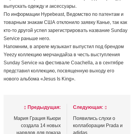
выпускать одежду и аксессуары.
По информации Hypebeast, Ведомство по патентам и
товарным знакам США отклонило заявку Канье, так как
кто-то другой успел зарегистрировать название Sunday
Service раньше него.
Напомним, в апреле музыкант выпустил под брендом
Yeezy коллекцию мерчандайза в честь выступления
Sunday Service на фестивале Coachella, а в сентябре
представил коллекцию, посвященную выходу его
нового альбома «Jesus Is King».
Предыдущая:
Следующая:
Навигация
по
Мария Грация Кьюри
Появились слухи о
создала 14 новых
коллаборации Prada и
записям
нарядов для показа
adidas