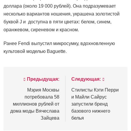
доллара (около 19 000 рублей). Она подразумевает
несколько вариантов ношения, украшена золотистой
буквой J и доступна в пяти цветах: белом, синем,
оранжевом, сиреневом и красном.
Ранее Fendi выпустил микросумку, вдохновленную
культовой моделью Baguette.
Предыдущая:
Следующая:
Навигация
по
Мэрия Москвы
Стилисты Кэти Перри
потребовала 58
и Майли Сайрус
записям
миллионов рублей от
запустили бренд
дома моды Вячеслава
базового нижнего
Зайцева
белья