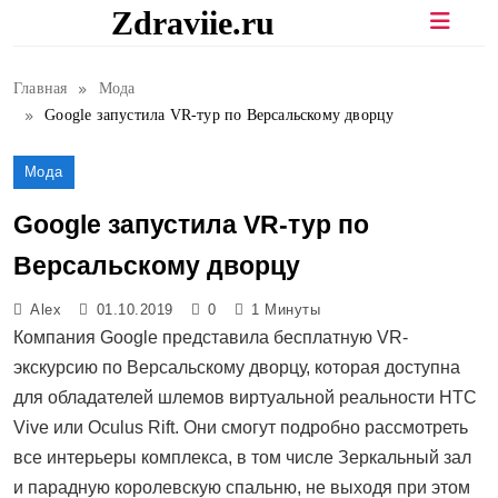
Перейти
Zdraviie.ru
к
содержимому
Главная
Мода
Google запустила VR-тур по Версальскому дворцу
Мода
Google запустила VR-тур по
Версальскому дворцу
Alex
01.10.2019
0
1 Минуты
Компания Google представила бесплатную VR-
экскурсию по Версальскому дворцу, которая доступна
для обладателей шлемов виртуальной реальности HTC
Vive или Oculus Rift. Они смогут подробно рассмотреть
все интерьеры комплекса, в том числе Зеркальный зал
и парадную королевскую спальню, не выходя при этом