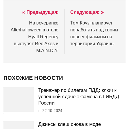
Предыдущая:
Следующая:
Навигация
по
На вечеринке
Том Круз планирует
Afterhalloween в отеле
поработать над своим
записям
Hyatt Regency
новым фильмом на
выступят Red Axes и
территории Украины
M.A.N.D.Y.
ПОХОЖИЕ НОВОСТИ
Тренажер по билетам ПДД: ключ к
успешной сдаче экзамена в ГИБДД
России
22.10.2024
Джинсы клеш снова в моде