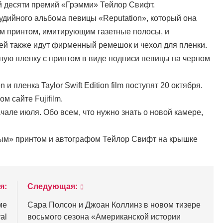
й десяти премий «Грэмми» Тейлор Свифт.
удийного альбома певицы «Reputation», который она
ым принтом, имитирующим газетные полосы, и
ей также идут фирменный ремешок и чехол для пленки.
ную пленку с принтом в виде подписи певицы на черном
 и пленка Taylor Swift Edition film поступят 20 октября.
м сайте Fujifilm.
ачале июля. Обо всем, что нужно знать о новой камере,
ным» принтом и автографом Тейлор Свифт на крышке
я:
Следующая:
ме
Сара Полсон и Джоан Коллинз в новом тизере
al
восьмого сезона «Американской истории