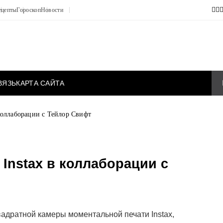
ецепты
Гороскоп
Новости
ВЯЗЬ
КАРТА САЙТА
 коллаборации с Тейлор Свифт
 Instax в коллаборации с
вадратной камеры моментальной печати Instax,