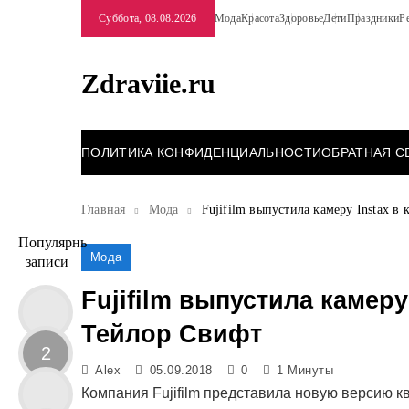
Перейти
Суббота, 08.08.2026
Мода
Красота
Здоровье
Дети
Праздники
Р
к
содержимому
Zdraviie.ru
ПОЛИТИКА КОНФИДЕНЦИАЛЬНОСТИ
ОБРАТНАЯ С
Главная
Мода
Fujifilm выпустила камеру Instax в
Популярные
Мода
записи
Fujifilm выпустила камеру
Тейлор Свифт
2
Alex
05.09.2018
0
1 Минуты
Компания Fujifilm представила новую версию к