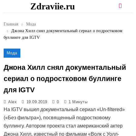
Перейти
Zdraviie.ru
к
содержимому
Главная
Мода
Джона Хилл снял документальный сериал о подростковом
буллинге для IGTV
Мода
Джона Хилл снял документальный
сериал о подростковом буллинге
для IGTV
Alex
19.09.2019
0
1 Минуты
На IGTV вышел документальный сериал «Un-filtered»
(«Без фильтра»), посвященный подростковому
буллингу. Автором проекта стал американский актер
Джона Хилл, известный по фильмам «Волк с Уолл-