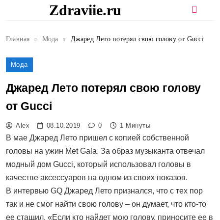
Перейти
Zdraviie.ru
к
содержимому
Главная
Мода
Джаред Лето потерял свою голову от Gucci
Мода
Джаред Лето потерял свою голову
от Gucci
Alex
08.10.2019
0
1 Минуты
В мае Джаред Лето пришел с копией собственной
головы на ужин Met Gala. За образ музыканта отвечал
модный дом Gucci, который использовал головы в
качестве аксессуаров на одном из своих показов.
В интервью GQ Джаред Лето признался, что с тех пор
так и не смог найти свою голову – он думает, что кто-то
ее стащил. «Если кто найдет мою голову, приносите ее в