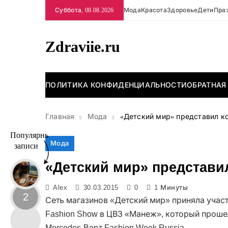
Перейти
Суббота, 08.08.2026
Мода
Красота
Здоровье
Дети
Пра
к
содержимому
Zdraviie.ru
ПОЛИТИКА КОНФИДЕНЦИАЛЬНОСТИ
ОБРАТНАЯ
Главная
Мода
«Детский мир» представил к
Популярные
Мода
записи
«Детский мир» представ
Alex
30.03.2015
0
1 Минуты
2
Сеть магазинов «Детский мир» приняла учас
Fashion Show в ЦВЗ «Манеж», который проше
Mercedes-Benz Fashion Week Russia.