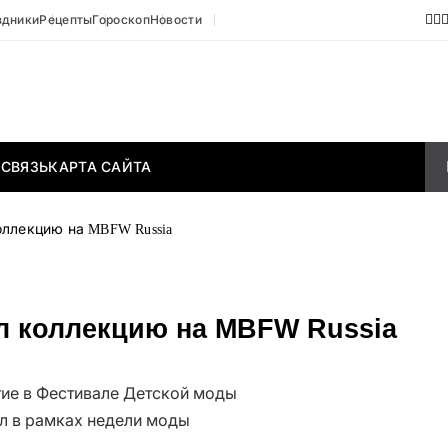
здники
Рецепты
Гороскоп
Новости
 СВЯЗЬ
КАРТА САЙТА
оллекцию на MBFW Russia
ил коллекцию на MBFW Russia
тие в Фестивале Детской моды
л в рамках недели моды