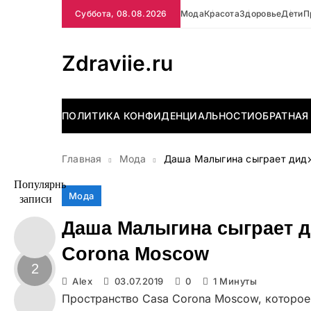
Перейти
Суббота, 08.08.2026
Мода
Красота
Здоровье
Дети
П
к
содержимому
Zdraviie.ru
ПОЛИТИКА КОНФИДЕНЦИАЛЬНОСТИ
ОБРАТНАЯ
Главная
Мода
Даша Малыгина сыграет дидж
Популярные
Мода
записи
Даша Малыгина сыграет д
Corona Moscow
2
Alex
03.07.2019
0
1 Минуты
Пространство Casa Corona Moscow, которое 