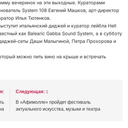
амму вечеринок на эти выходные. Кураторами
нователь System 108 Евгений Машков, арт-директор
оратор Илья Тютенков.
выступит итальянский диджей и куратор лейбла Hell
вестный как Balearic Gabba Sound System, а в субботу
д диджей-сеты Даши Малыгиной, Петра Прохорова и
оторый можно пить вино на крыше и встречать
я:
Следующая:
ть
В «Афимолле» пройдет фестиваль
на
актуального искусства, музыки и театра