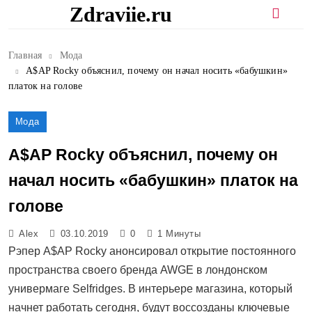
Перейти
Zdraviie.ru
к
содержимому
Главная
Мода
A$AP Rocky объяснил, почему он начал носить «бабушкин»
платок на голове
Мода
A$AP Rocky объяснил, почему он
начал носить «бабушкин» платок на
голове
Alex
03.10.2019
0
1 Минуты
Рэпер A$AP Rocky анонсировал открытие постоянного
пространства своего бренда AWGE в лондонском
универмаге Selfridges. В интерьере магазина, который
начнет работать сегодня, будут воссозданы ключевые