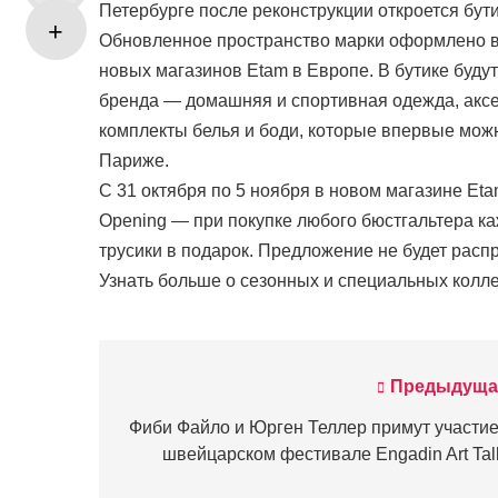
Петербурге после реконструкции откроется бут
Обновленное пространство марки оформлено в
новых магазинов Etam в Европе. В бутике буд
бренда — домашняя и спортивная одежда, аксес
комплекты белья и боди, которые впервые можн
Париже.
С 31 октября по 5 ноября в новом магазине Et
Opening — при покупке любого бюстгальтера к
трусики в подарок. Предложение не будет распр
Узнать больше о сезонных и специальных колл
Предыдуща
Навигация
по
Фиби Файло и Юрген Теллер примут участие
швейцарском фестивале Engadin Art Tal
записям