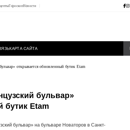
цепты
Гороскоп
Новости
ВЯЗЬ
КАРТА САЙТА
бульвар» открывается обновленный бутик Etam
нцузский бульвар»
 бутик Etam
узский бульвар» на бульваре Новаторов в Санкт-