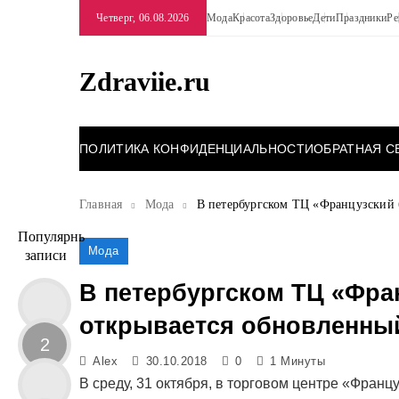
Перейти
Четверг, 06.08.2026
Мода
Красота
Здоровье
Дети
Праздники
Ре
к
содержимому
Zdraviie.ru
ПОЛИТИКА КОНФИДЕНЦИАЛЬНОСТИ
ОБРАТНАЯ С
Главная
Мода
В петербургском ТЦ «Французский 
Популярные
Мода
записи
В петербургском ТЦ «Фра
открывается обновленный
2
Alex
30.10.2018
0
1 Минуты
В среду, 31 октября, в торговом центре «Франц