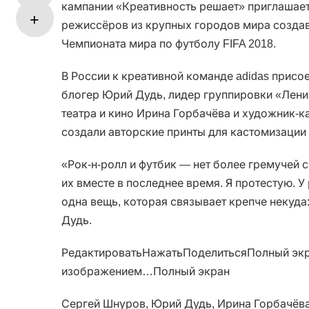
кампании «Креативность решает» приглашает
режиссёров из крупных городов мира создав
Чемпионата мира по футболу FIFA 2018.
В России к креативной команде adidas присо
блогер Юрий Дудь, лидер группировки «Лени
театра и кино Ирина Горбачёва и художник-к
создали авторские принты для кастомизации
«Рок-н-ролл и футбик — нет более гремучей 
их вместе в последнее время. Я протестую. У
одна вещь, которая связывает крепче некуда
Дудь.
РедактироватьНажатьПоделитьсяПолный экр
изображением…Полный экран
Сергей Шнуров, Юрий Дудь, Ирина Горбачёв