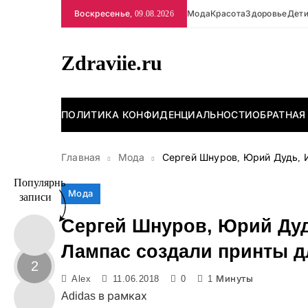
Перейти
Воскресенье, 09.08.2026
Мода
Красота
Здоровье
Дет
к
содержимому
Zdraviie.ru
ПОЛИТИКА КОНФИДЕНЦИАЛЬНОСТИ
ОБРАТНАЯ
Главная
Мода
Сергей Шнуров, Юрий Дудь, И
Популярные
Мода
записи
Сергей Шнуров, Юрий Дуд
Лампас создали принты д
2
Alex
11.06.2018
0
1 Минуты
Adidas в рамках