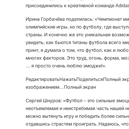
присоединились к креативной команде Adida
Ирина Горбачёва поделилась: «Чемпионат мир
олимпийские игры, но по футболу, где выступ
страны. И конечно же это уникальная возмож
увидеть, как бьются титаны футбола всего ми
принт, я думала о том, что футбол, как и любо
многих факторов. Это труд, огонь, форма, моз
… я просто очень люблю эмоджи!».
РедактироватьНажатьПоделитьсяПолный экр
изображением…Полный экран
Сергей Шнуров: «Футбол – это сильные эмоци
неотъемлемая и неистребимая часть нашей н
можно вытянуть игру и победить более силь
отдавшись страстям проиграть. Надеюсь, что