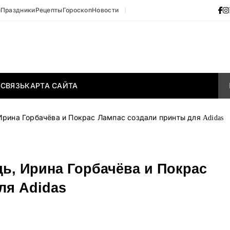
и
Праздники
Рецепты
Гороскоп
Новости
 СВЯЗЬ
КАРТА САЙТА
рина Горбачёва и Покрас Лампас создали принты для Adidas
ь, Ирина Горбачёва и Покрас
ля Adidas