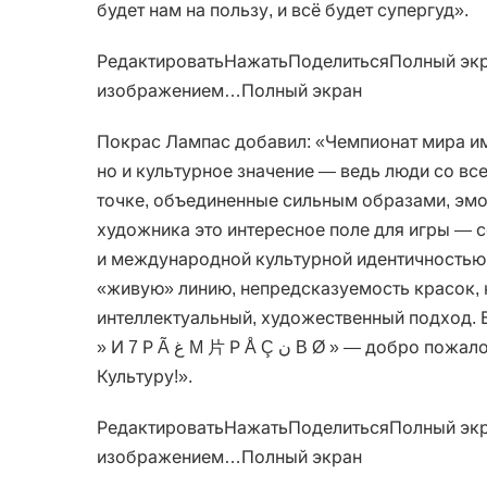
будет нам на пользу, и всё будет супергуд».
РедактироватьНажатьПоделитьсяПолный экр
изображением…Полный экран
Покрас Лампас добавил: «Чемпионат мира им
но и культурное значение — ведь люди со вс
точке, объединенные сильным образами, эмо
художника это интересное поле для игры — 
и международной культурной идентичностью. 
«живую» линию, непредсказуемость красок, 
интеллектуальный, художественный подход. 
» И 7 Р Ã ‎غ M 片 Р Å Ç ‎ن B Ø » 
Культуру!».
РедактироватьНажатьПоделитьсяПолный экр
изображением…Полный экран