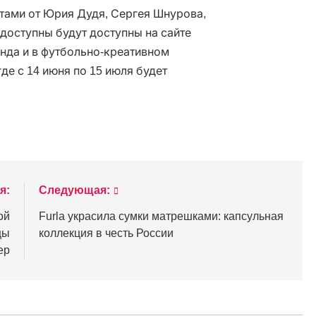
тами от Юрия Дудя, Сергея Шнурова,
доступны будут доступны на сайте
енда и в футбольно-креативном
где с 14 июня по 15 июля будет
я:
Следующая:
ой
Furla украсила сумки матрешками: капсульная
цы
коллекция в честь России
ер