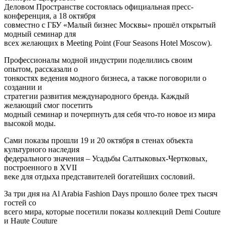
Деловом Пространстве состоялась официальная пресс-
конференция, а 18 октября
совместно с ГБУ «Малый бизнес Москвы» прошёл открытый
модный семинар для
всех желающих в Meeting Point (Four Seasons Hotel Moscow).
Профессионалы модной индустрии поделились своим
опытом, рассказали о
тонкостях ведения модного бизнеса, а также поговорили о
создании и
стратегии развития международного бренда. Каждый
желающий смог посетить
модный семинар и почерпнуть для себя что-то новое из мира
высокой моды.
Сами показы прошли 19 и 20 октября в стенах объекта
культурного наследия
федерального значения – Усадьбы Салтыковых-Чертковых,
построенного в XVII
веке для отдыха представителей богатейших сословий.
За три дня на Al Arabia Fashion Days прошло более трех тысяч
гостей со
всего мира, которые посетили показы коллекций Demi Couture
и Haute Couture