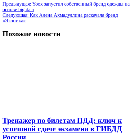
Предыдущая:
Yoox запустил собственный бренд одежды на
основе big data
Следующая:
Как Алена Ахмадуллина раскачала бренд
«Эконика»
Похожие новости
Тренажер по билетам ПДД: ключ к
успешной сдаче экзамена в ГИБДД
России