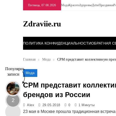
Перейти
Пятница, 07.08.2026
Мода
Красота
Здоровье
Дети
Праздники
Р
к
содержимому
Zdraviie.ru
ПОЛИТИКА КОНФИДЕНЦИАЛЬНОСТИ
ОБРАТНАЯ С
Главная
Мода
CPM представит коллективную презе
Популярные
Мода
записи
CPM представит коллекти
брендов из России
2
Alex
29.05.2018
0
1 Минуты
23 мая в Москве прошла традиционная встреча