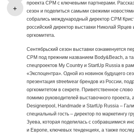
проекта CPM с ключевыми партнерами. Рассказ
сезон и поделиться самыми свежими новостями
собрались международный директор CPM Кристи
российский директор выставки Николай Ярцев 
оргкомитета.
Сентябрьский сезон выставки ознаменуется пе
CPM под прежним названием Body&Beach, а та
спецпроектов My Country и StartUp Russia в ра
«Экспоцентра». Одной из новинок будущего сез
презентация streetwear брендов из России, под
оргкомитетом в секрете. Приветственное слово 
помимо руководителей выставочного проекта,
Designerpool, Handmade и StartUp Russia – Гал
специальный гость – директор по маркетингу 
Зуева, которая поделилась с собравшимися ин
и Европе, ключевых тенденциях, а также посл