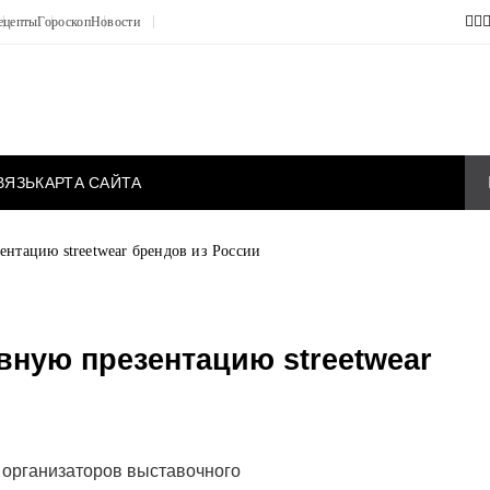
ецепты
Гороскоп
Новости
ВЯЗЬ
КАРТА САЙТА
нтацию streetwear брендов из России
вную презентацию streetwear
 организаторов выставочного