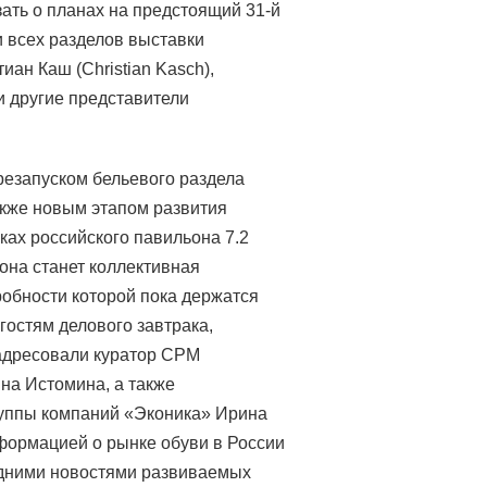
ать о планах на предстоящий 31-й
 всех разделов выставки
ан Каш (Christian Kasch),
и другие представители
резапуском бельевого раздела
кже новым этапом развития
мках российского павильона 7.2
она станет коллективная
робности которой пока держатся
гостям делового завтрака,
 адресовали куратор CPM
ина Истомина, а также
группы компаний «Эконика» Ирина
формацией о рынке обуви в России
едними новостями развиваемых