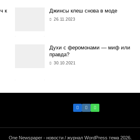
ч к
Джинсы клеш снова в моде
26.11.2023
Духи с феромонами — миф или
правда?
30.10.2021
One Newspaper - новости / журнал WordPress тема 2026.